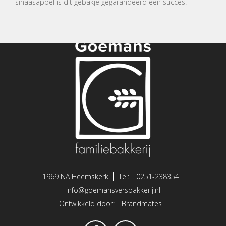
sinaasappel is dit gebakje gegarandeerd een succes.
1969 NA Heemskerk
Tel:
0251-238354
info@goemansversbakkerij.nl
Ontwikkeld door:
Brandmates