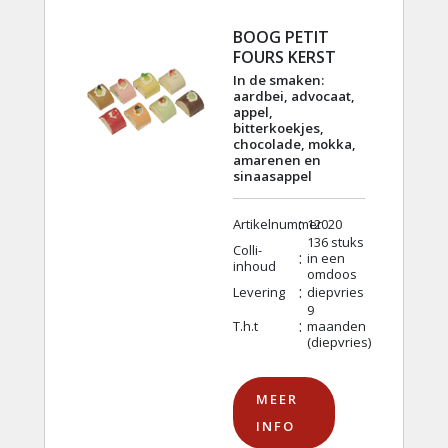
BOOG PETIT
FOURS KERST
In de smaken:
aardbei, advocaat,
appel,
bitterkoekjes,
chocolade, mokka,
amarenen en
sinaasappel
:
Artikelnummer
12020
136 stuks
Colli-
:
in een
inhoud
omdoos
:
Levering
diepvries
9
:
T.h.t
maanden
(diepvries)
MEER
INFO