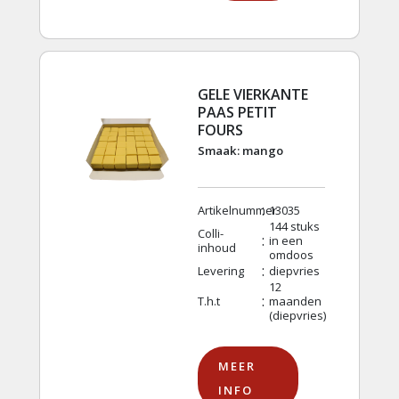
GELE VIERKANTE
PAAS PETIT
FOURS
Smaak: mango
:
Artikelnummer
13035
144 stuks
Colli-
:
in een
inhoud
omdoos
:
Levering
diepvries
12
:
T.h.t
maanden
(diepvries)
MEER
INFO