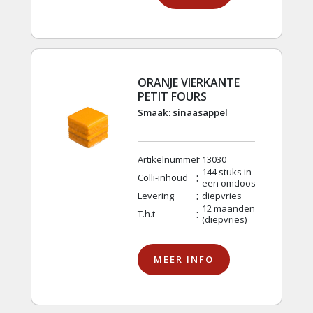
ORANJE VIERKANTE
PETIT FOURS
Smaak: sinaasappel
:
Artikelnummer
13030
144 stuks in
:
Colli-inhoud
een omdoos
:
Levering
diepvries
12 maanden
:
T.h.t
(diepvries)
MEER INFO