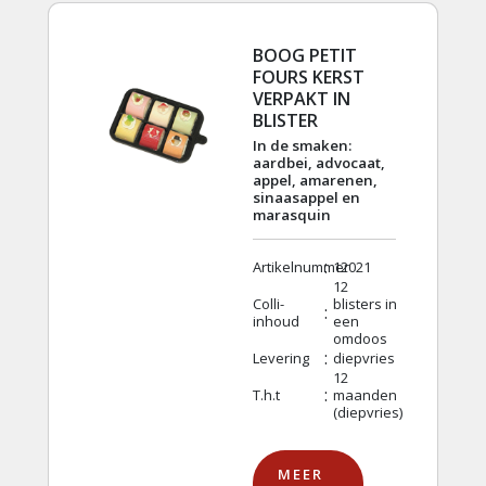
BOOG PETIT
FOURS KERST
VERPAKT IN
BLISTER
In de smaken:
aardbei, advocaat,
appel, amarenen,
sinaasappel en
marasquin
:
Artikelnummer
12021
12
Colli-
blisters in
:
inhoud
een
omdoos
:
Levering
diepvries
12
:
T.h.t
maanden
(diepvries)
MEER