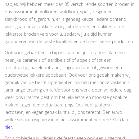
hapjes. Wij hebben meer dan 35 verschillende soorten broden in
ons assortiment. Volkoren, waldkorn, spelt, zesgranen,
slankbrood of tijgerbruin, er is genoeg keuze! Iedere ochtend
weer gaan onze bakkers vroeg uit de veren en bakken zij de
lekkerste broden vers voor u, zodat wij u altijd kunnen
garanderen van de beste kwaliteit en de meest verse producten.
Ook voor gebak bent u bij ons aan het juiste adres. Van een
heerlijke caramelslof, aardbeislof of appelslof tot een
turcotaartje, hazelnoottaart, slagroomtaart of gewoon een
ouderwetse lekkere appeltaart. Ook voor ons gebak maken wij
gebruik van de beste ingrediënten. Samen met onze vakkennis,
jarenlange ervaring en liefde voor ons werk, doen wij iedere dag
weer ons uiterste best om het lekkerste en mooiste gebak te
maken, tegen een betaalbare prijs. Ook voor glutenvrij,
lactosevrij en vegan gebak kunt u bij ons terecht! Benieuwd
welke smaken wij hiervan in het assortiment hebben? Klik dan
hier
.
Tot slot bieden wij tijdens de feestdagen ook een uitgebreid