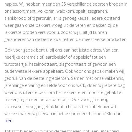
hapjes. Wij hebben meer dan 35 verschillende soorten broden in
ons assortiment. Volkoren, waldkorn, spelt, zesgranen,
slankbrood of tijgerbruin, er is genoeg keuze! Iedere ochtend
weer gaan onze bakkers vroeg uit de veren en bakken zij de
lekkerste broden vers voor u, zodat wij u altijd kunnen
garanderen van de beste kwaliteit en de meest verse producten.
Ook voor gebak bent u bij ons aan het juiste adres. Van een
heerlijke caramelslof, aardbeislof of appelslof tot een
turcotaartje, hazelnoottaart, slagroomtaart of gewoon een
ouderwetse lekkere appeltaart. Ook voor ons gebak maken wij
gebruik van de beste ingrediënten. Samen met onze vakkennis,
jarenlange ervaring en liefde voor ons werk, doen wij iedere dag
weer ons uiterste best om het lekkerste en mooiste gebak te
maken, tegen een betaalbare prijs. Ook voor glutenvrij,
lactosevrij en vegan gebak kunt u bij ons terecht! Benieuwd
welke smaken wij hiervan in het assortiment hebben? Klik dan
hier
.
Tot slot bieden wij tijdens de feestdagen ook een uitgebreid