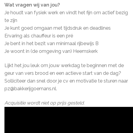
Wat vragen wij van jou?
Je houdt van fysiek werk en vindt het fijn om actief bezig
te zijn
Je kunt goed omgaan met tijdsdruk en deadlines
Ervaring als chauffeur is een pré
Je bent in het bezit van minimaal rijbewijs B
Je woont in (de omgeving van) Heemskerk
Lijkt het jou leuk om jouw werkdag te beginnen met de
geur van vers brood en een actieve start van de dag?
Solliciteer dan snel door je cv en motivatie te sturen naar
pz@bakkerijgoemans.nl.
Acquisitie wordt niet op prijs gesteld.